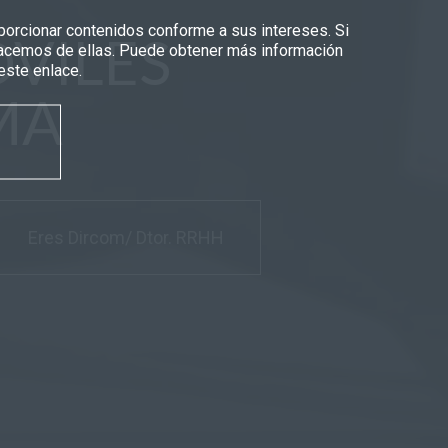
oporcionar contenidos conforme a sus intereses. Si
VILES
e hacemos de ellas. Puede obtener más información
este enlace.
MA
Eres Dircom/ Dtor. RRHH