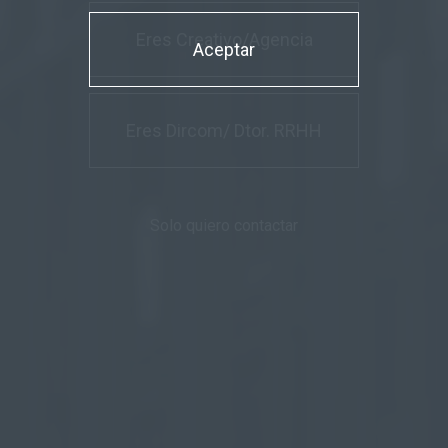
Eres Creativo/Agencia
Aceptar
Eres Dircom/ Dtor. RRHH
Solo quiero contactar